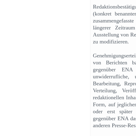
Redaktionsbestätig
(konkret benannte
zusammengefasste
längerer Zeitrau
Ausstellung von Re
zu modifizieren.
Genehmigungserteil
von Berichten bz
gegenüber ENA a
unwiderrufliche,
Bearbeitung, Repr
Verteilung, Verö
redaktionellen Inha
Form, auf jegliche
oder erst später
gegenüber ENA das 
anderen Presse-Ress