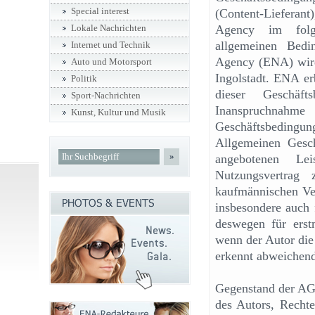
Special interest
(Content-Lieferan
Agency im folg
Lokale Nachrichten
allgemeinen Bedi
Internet und Technik
Agency (ENA) wird 
Auto und Motorsport
Ingolstadt. ENA er
Politik
dieser Geschäf
Sport-Nachrichten
Inanspruchna
Kunst, Kultur und Musik
Geschäftsbeding
Allgemeinen Gesch
»
angebotenen L
Nutzungsvertra
kaufmännischen Ve
insbesondere auch 
deswegen für erst
wenn der Autor die
erkennt abweichen
Gegenstand der AG
des Autors, Rech