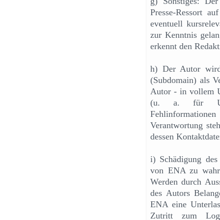
g) Sonstiges: Der
Presse-Ressort auf
eventuell kursrele
zur Kenntnis gelan
erkennt den Redakt
h) Der Autor wird
(Subdomain) als Ve
Autor - in vollem U
(u. a. für Urhe
Fehlinformation
Verantwortung ste
dessen Kontaktdat
i) Schädigung des 
von ENA zu wahre
Werden durch Auss
des Autors Belang
ENA eine Unterla
Zutritt zum Log