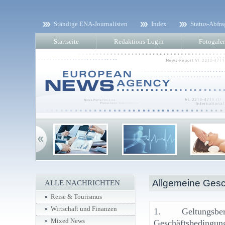
Ständige ENA-Journalisten
Index
Status-Abfra
Startseite
Redaktions-Login
Fotogaler
Allgemeine Ges
ALLE NACHRICHTEN
Reise & Tourismus
Wirtschaft und Finanzen
1. Geltungsbe
Mixed News
Geschäftsbedingu