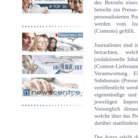
des Betriebs eine
betreibt ein Press
personalisierten Pr
werden vom Journ
(Contents) gefüllt.
Journalisten sind 
betrachten, welc
(redaktionelle Inh
(Content-Lieferant
Verantwortung. E
Subdomain (Presse-
veröffentlicht werd
eigenständige un
jeweiligen Impr
Vorsorglich dista
welche über das Pre
darüber stattfinden
Der Autor erhält d