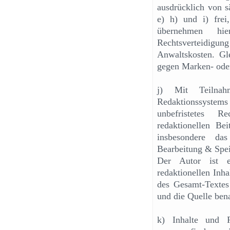
ausdrücklich von s
e) h) und i) fre
übernehmen hi
Rechtsverteidigun
Anwaltskosten. Gl
gegen Marken- oder
j) Mit Teilna
Redaktionssystem
unbefristetes R
redaktionellen B
insbesondere das
Bearbeitung & Spei
Der Autor ist e
redaktionellen Inh
des Gesamt-Textes 
und die Quelle bena
k) Inhalte und F