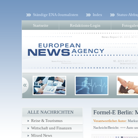
Ständige ENA-Journalisten
Index
Status-Abfra
Startseite
Redaktions-Login
Fotogaler
Formel-E Berlin: M
ALLE NACHRICHTEN
Reise & Tourismus
Verantwortlicher Autor:
Markus
Nachricht/Bericht: +++ Auto u
Wirtschaft und Finanzen
Mixed News