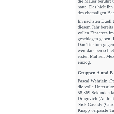
die Mauer berührt 
hatte. Das hielt ih
des ehemaligen Berl
Im nächsten Duell 
diesem Jahr bereits
vollen Einsatzes 
geschlagen geben. I
Dan Ticktum gegenü
weit daneben schie
ersten Mal seit Mex
einzog.
Gruppen A und B
Pascal Wehrlein (Po
die volle Unterstüt
58,369 Sekunden lag
Drugovich (Andretti
Nick Cassidy (Citro
Knapp verpasste Ta