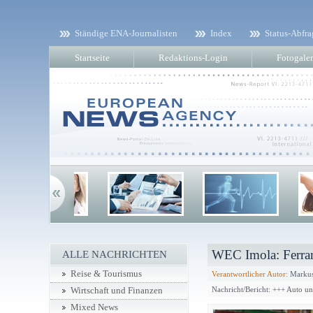
Ständige ENA-Journalisten
Index
Status-Abfra
Startseite
Redaktions-Login
Fotogaler
WEC Imola: Ferrari 
ALLE NACHRICHTEN
Reise & Tourismus
Verantwortlicher Autor:
Markus
Nachricht/Bericht: +++ Auto u
Wirtschaft und Finanzen
Mixed News