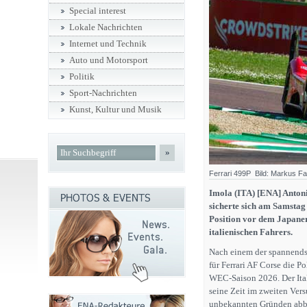
Special interest
Lokale Nachrichten
Internet und Technik
Auto und Motorsport
Politik
Sport-Nachrichten
Kunst, Kultur und Musik
»
Ferrari 499P Bild: Markus F
Imola (ITA) [ENA] Anton
sicherte sich am Samstag
Position vor dem Japane
italienischen Fahrers.
Nach einem der spannendst
für Ferrari AF Corse die P
WEC-Saison 2026. Der Itali
seine Zeit im zweiten Vers
unbekannten Gründen abbra