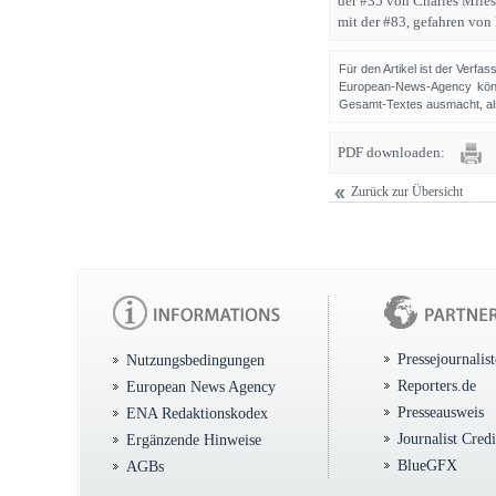
der #35 von Charles Miles
mit der #83, gefahren von
Für den Artikel ist der Verfa
European-News-Agency könn
Gesamt-Textes ausmacht, als 
PDF downloaden:
Zurück zur Übersicht
Pressejournalis
Nutzungsbedingungen
Reporters.de
European News Agency
Presseausweis
ENA Redaktionskodex
Journalist Cred
Ergänzende Hinweise
BlueGFX
AGBs