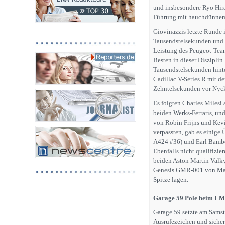
und insbesondere Ryo Hir
Führung mit hauchdünnem
Giovinazzis letzte Runde 
Tausendstelsekunden und 
Leistung des Peugeot-Team
Besten in dieser Disziplin
Tausendstelsekunden hint
Cadillac V-Series.R mit de
Zehntelsekunden vor Nyck 
Es folgten Charles Milesi 
beiden Werks-Ferraris, 
von Robin Frijns und Kev
verpassten, gab es einige
A424 #36) und Earl Bamber
Ebenfalls nicht qualifizie
beiden Aston Martin Valky
Genesis GMR-001 von Mathi
Spitze lagen.
Garage 59 Pole beim L
Garage 59 setzte am Samst
Ausrufezeichen und sich