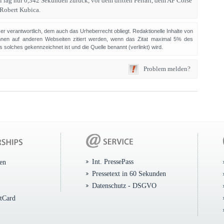
i lag nur 0,342 Sekunden zurück, vor dem dritten Ferrari, dem AF Corse
 Robert Kubica.
sser verantwortlich, dem auch das Urheberrecht obliegt. Redaktionelle Inhalte von
en auf anderen Webseiten zitiert werden, wenn das Zitat maximal 5% des
solches gekennzeichnet ist und die Quelle benannt (verlinkt) wird.
Problem melden?
Int. PressePass
ten
Pressetext in 60 Sekunden
Datenschutz - DSGVO
itCard