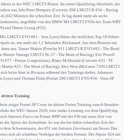
es Jahres in der WEC LMGT3-Klasse. Im ersten Qualifying-Abschnitt, der
halten war, fuhr Peter Dempsey (Corvette Z06 LMGT3.R #34 – Racing
41,642 Minuten die schnellste Zeit. Er lag damit mehr als sechs
r Konkurrenz, angeführt von den BMW M4 LMGT3 EVOs des Team WRT
9) und Darren Leung (#32).
MG LMGT3 EVO #61 – Iron Lynx) führte die restlichen Top-10-Fahrer
perpole an, mit mehr als 1,1 Sekunden Rückstand. Aus dem Rennen um
en dann aus: Yasser Shahin (Porsche 911 LMGT3 R EVO #92 - The Bend
n Martin Vantage LMGT3 Nr. 27 - The Heart of Racing), Eric Powell
 #77 - Proton Competition), Blake McDonald (Corvette #33 - TF
on Martin #23 - The Heart of Racing), Alex West (McLaren 720S LMGT3
 sich beim Start in Rivazza während des Trainings drehte, Johannes
ron Lynx) und Thomas Flohr (Ferrari 296 LMGT3 EVO #54 - Vista AF
 dritten Training
ein zeigte Ferrari AF Corse im dritten Freien Training zum 6-Stunden-
ftakt der WEC-Saison 2026, eine starke Leistung vor dem Qualifying.
 sich Antonio Fuoco im Ferrari 499P mit der #50 mit einer Zeit von
 die Spitze der Zeitenliste. Es war die bis dahin schnellste Zeit der
r dem Schwesterauto, der #51 mit Antonio Giovinazzi am Steuer. Das
es sich als schärfster Verfolger der beiden Ferraris. Der Alpine 424 mit