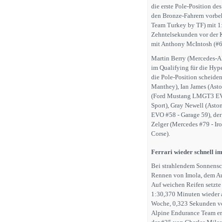
die erste Pole-Position d
den Bronze-Fahrern vorbe
Team Turkey by TF) mit 1:
Zehntelsekunden vor de
mit Anthony McIntosh (#6
Martin Berry (Mercedes-A
im Qualifying für die Hy
die Pole-Position scheid
Manthey), Ian James (Asto
(Ford Mustang LMGT3 EVO
Sport), Gray Newell (Ast
EVO #58 - Garage 59), der
Zelger (Mercedes #79 - I
Corse).
Ferrari wieder schnell im
Bei strahlendem Sonnensch
Rennen von Imola, dem Au
Auf weichen Reifen setzte
1:30,370 Minuten wieder an
Woche, 0,323 Sekunden vo
Alpine Endurance Team erwi