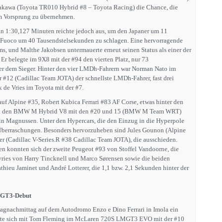
akawa (Toyota TR010 Hybrid #8 – Toyota Racing) die Chance, die
 Vorsprung zu übernehmen.
in 1:30,127 Minuten reichte jedoch aus, um den Japaner um 11
Fuoco um 40 Tausendstelsekunden zu schlagen. Eine hervorragende
s, und Malthe Jakobsen untermauerte erneut seinen Status als einer der
. Er belegte im 9X8 mit der #94 den vierten Platz, nur 73
er dem Sieger. Hinter den vier LMDh-Fahrern war Norman Nato im
r #12 (Cadillac Team JOTA) der schnellste LMDh-Fahrer, fast drei
de Vries im Toyota mit der #7.
auf Alpine #35, Robert Kubica Ferrari #83 AF Corse, etwas hinter den
und den BMW M Hybrid V8 mit den #20 und 15 (BMW M Team WRT)
in Magnussen. Unter den Hypercars, die den Einzug in die Hyperpole
 Überraschungen. Besonders hervorzuheben sind Jules Gounon (Alpine
 (Cadillac V-Series.R #38 Cadillac Team JOTA), die ausschieden.
ren konnten sich der zweite Peugeot #93 von Stoffel Vandoorne, die
ries von Harry Tincknell und Marco Sørensen sowie die beiden
eu Jaminet und André Lotterer, die 1,1 bzw. 2,1 Sekunden hinter der
MGT3-Debut
agnachmittag auf dem Autodromo Enzo e Dino Ferrari in Imola ein
erte sich mit Tom Fleming im McLaren 720S LMGT3 EVO mit der #10