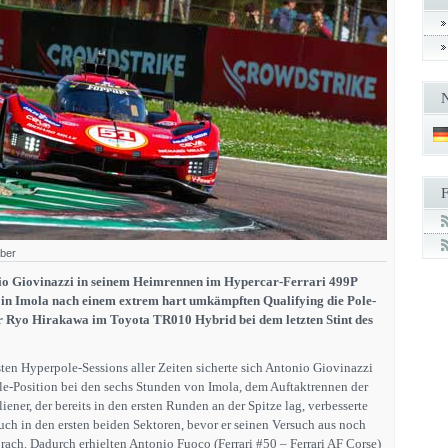
aber
io Giovinazzi in seinem Heimrennen im Hypercar-Ferrari 499P
 in Imola nach einem extrem hart umkämpften Qualifying die Pole-
r Ryo Hirakawa im Toyota TR010 Hybrid bei dem letzten Stint des
en Hyperpole-Sessions aller Zeiten sicherte sich Antonio Giovinazzi
ole-Position bei den sechs Stunden von Imola, dem Auftaktrennen der
ener, der bereits in den ersten Runden an der Spitze lag, verbesserte
uch in den ersten beiden Sektoren, bevor er seinen Versuch aus noch
ch. Dadurch erhielten Antonio Fuoco (Ferrari #50 – Ferrari AF Corse)