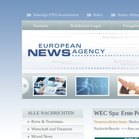
Ständige ENA-Journalisten
Index
Status-Abfra
Startseite
Redaktions-Login
Fotogaler
WEC Spa: Erste Po
ALLE NACHRICHTEN
Reise & Tourismus
Verantwortlicher Autor:
Markus
Nachricht/Bericht: +++ Auto u
Wirtschaft und Finanzen
Mixed News