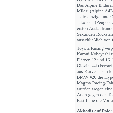
Das Alpine Enduran
Milesi (Alpine A424
– die einzige unte
Jakobsen (Peugeot 
ersten Auslaufrund
Sekunden Rückstand
ausschließlich von 
Toyota Racing verp
Kamui Kobayashi un
Plätzen 12 und 16.
Giovinazzi (Ferrar
aus Kurve 11 ein kl
BMW #20 die Hyper
Magma Racing-Fahrz
wurden wegen eines
Auch gegen den Toyo
Fast Lane die Vorfa
Akkodis auf Pole