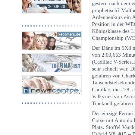
gestern nach dem er
prophetisch? Malth
Ardennenkurs ein Au
Position in der WEC
Königsklasse des L
Championship (WE
Der Däne im 9X8 mi
von 2:00,653 Minut
(Cadillac V-Series
sehr schnell war. 
gefahren von Charl
Tausendstelsekunde
Cadillac, die #38, 
Valkyries von Ast
Tincknell gefahren
Der einzige Ferrari
Corse mit Antonio F
Platz. Stoffel Van
Hybrid V8, #15 – 