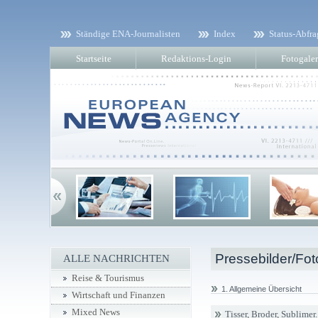
Ständige ENA-Journalisten
Index
Status-Abfra
Startseite
Redaktions-Login
Fotogaler
Pressebilder/Fot
ALLE NACHRICHTEN
Reise & Tourismus
1. Allgemeine Übersicht
Wirtschaft und Finanzen
Mixed News
Tisser, Broder, Sublime