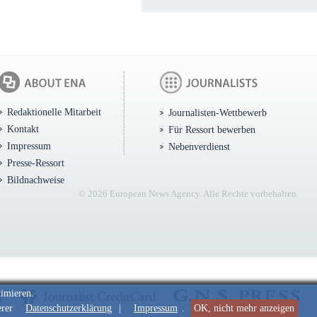
Redaktionelle Mitarbeit
Journalisten-Wettbewerb
Kontakt
Für Ressort bewerben
Impressum
Nebenverdienst
Presse-Ressort
Bildnachweise
© 2026 European News Agency. Alle Rechte vorbehalten.
timieren.
erer
Datenschutzerklärung
|
Impressum
.
OK, nicht mehr anzeigen