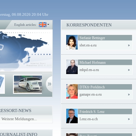
erstag, 06.08.2026 20:04 Uhr
KORRESPONDENTEN
English articles:
Stefanie Bettinger
sbet.en-a.eu
Michael Hofmann
mhpd.en-a.eu
DTKfr Perklitsch
gamape.en-a.eu
RESSORT-NEWS
Friedrich S. Lenz
Weitere Meldungen...
Lenz.en-a.ch
JOURNALIST-INFO