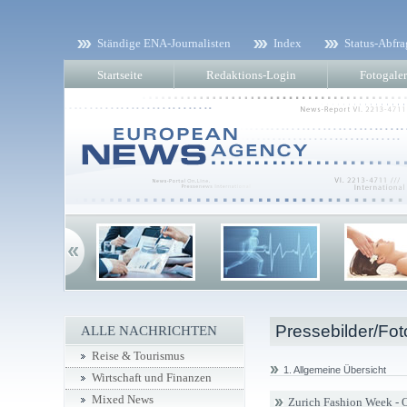
Ständige ENA-Journalisten
Index
Status-Abfra
Startseite
Redaktions-Login
Fotogaler
Pressebilder/Fot
ALLE NACHRICHTEN
Reise & Tourismus
1. Allgemeine Übersicht
Wirtschaft und Finanzen
Mixed News
Zurich Fashion Week - 