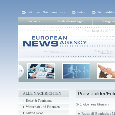
Ständige ENA-Journalisten
Index
Status-Abfra
Startseite
Redaktions-Login
Fotogaler
Pressebilder/Fot
ALLE NACHRICHTEN
Reise & Tourismus
1. Allgemeine Übersicht
Wirtschaft und Finanzen
Mixed News
Faustball-Bundesliga 