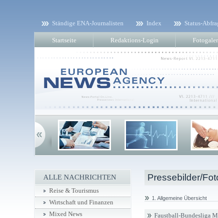
Ständige ENA-Journalisten
Index
Status-Abfra
Startseite
Redaktions-Login
Fotogaler
Pressebilder/Fot
ALLE NACHRICHTEN
Reise & Tourismus
1. Allgemeine Übersicht
Wirtschaft und Finanzen
Mixed News
Faustball-Bundesliga 