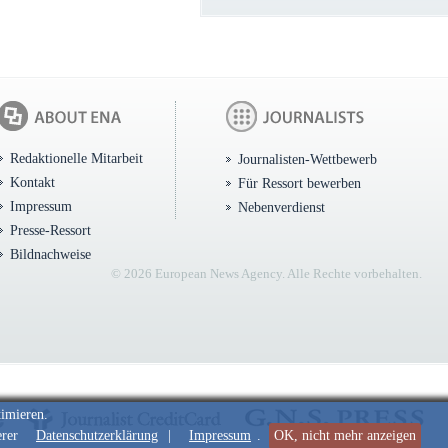
Redaktionelle Mitarbeit
Journalisten-Wettbewerb
Kontakt
Für Ressort bewerben
Impressum
Nebenverdienst
Presse-Ressort
Bildnachweise
© 2026 European News Agency. Alle Rechte vorbehalten.
timieren.
erer
Datenschutzerklärung
|
Impressum
.
OK, nicht mehr anzeigen