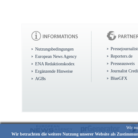
Pressejournalis
Nutzungsbedingungen
Reporters.de
European News Agency
Presseausweis
ENA Redaktionskodex
Journalist Cred
Ergänzende Hinweise
BlueGFX
AGBs
Wir nu
Wir betrachten die weitere Nutzung unserer Website als Zustimmu