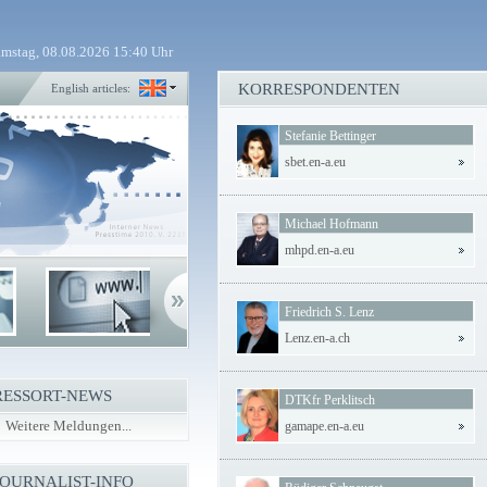
mstag, 08.08.2026 15:40 Uhr
KORRESPONDENTEN
English articles:
Stefanie Bettinger
sbet.en-a.eu
Michael Hofmann
mhpd.en-a.eu
Friedrich S. Lenz
Lenz.en-a.ch
RESSORT-NEWS
DTKfr Perklitsch
Weitere Meldungen...
gamape.en-a.eu
JOURNALIST-INFO