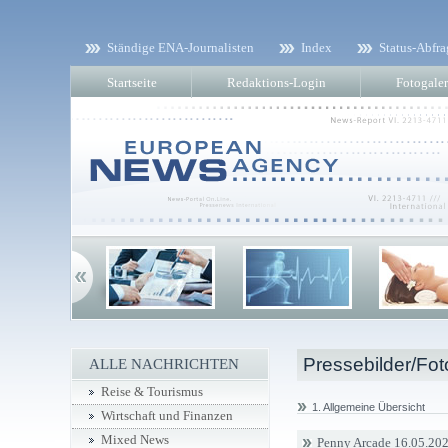
Ständige ENA-Journalisten
Index
Status-Abfra
Startseite
Redaktions-Login
Fotogaler
Pressebilder/Fot
ALLE NACHRICHTEN
Reise & Tourismus
1. Allgemeine Übersicht
Wirtschaft und Finanzen
Mixed News
Penny Arcade 16.05.20