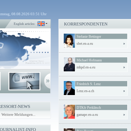
mstag, 08.08.2026 03:51 Uhr
KORRESPONDENTEN
English articles:
Stefanie Bettinger
sbet.en-a.eu
Michael Hofmann
mhpd.en-a.eu
Friedrich S. Lenz
Lenz.en-a.ch
RESSORT-NEWS
DTKfr Perklitsch
Weitere Meldungen...
gamape.en-a.eu
JOURNALIST-INFO