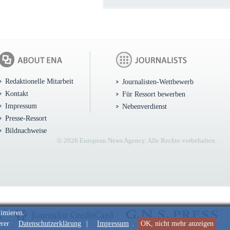
Redaktionelle Mitarbeit
Journalisten-Wettbewerb
Kontakt
Für Ressort bewerben
Impressum
Nebenverdienst
Presse-Ressort
Bildnachweise
© 2026 European News Agency. Alle Rechte vorbehalten.
timieren.
erer
Datenschutzerklärung
|
Impressum
.
OK, nicht mehr anzeigen