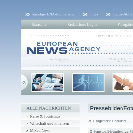
Ständige ENA-Journalisten
Index
Status-Abfra
Startseite
Redaktions-Login
Fotogaler
Pressebilder/Fot
ALLE NACHRICHTEN
Reise & Tourismus
1. Allgemeine Übersicht
Wirtschaft und Finanzen
Mixed News
Faustball-Bundesliga 