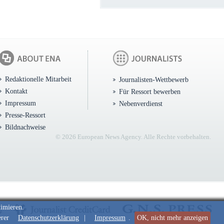
Redaktionelle Mitarbeit
Journalisten-Wettbewerb
Kontakt
Für Ressort bewerben
Impressum
Nebenverdienst
Presse-Ressort
Bildnachweise
© 2026 European News Agency. Alle Rechte vorbehalten.
timieren.
erer
Datenschutzerklärung
|
Impressum
.
OK, nicht mehr anzeigen