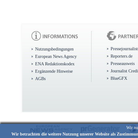
Pressejournalis
Nutzungsbedingungen
Reporters.de
European News Agency
Presseausweis
ENA Redaktionskodex
Journalist Cred
Ergänzende Hinweise
BlueGFX
AGBs
Wir nu
Wir betrachten die weitere Nutzung unserer Website als Zustimmu