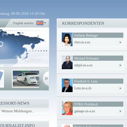
mstag, 08.08.2026 13:50 Uhr
KORRESPONDENTEN
English articles:
Stefanie Bettinger
sbet.en-a.eu
Michael Hofmann
mhpd.en-a.eu
Friedrich S. Lenz
Lenz.en-a.ch
RESSORT-NEWS
DTKfr Perklitsch
Weitere Meldungen...
gamape.en-a.eu
JOURNALIST-INFO