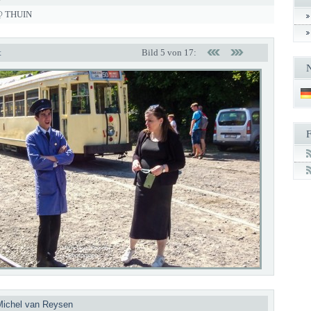
@ THUIN
t
Bild 5 von 17:
Michel van Reysen