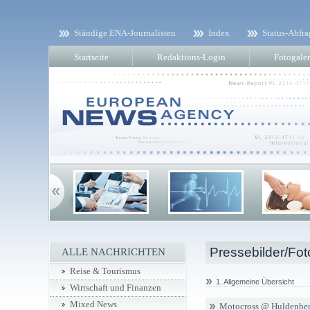
Ständige ENA-Journalisten
Index
Status-Abfra
Startseite
Redaktions-Login
Fotogaler
Pressebilder/Fot
ALLE NACHRICHTEN
Reise & Tourismus
1. Allgemeine Übersicht
Wirtschaft und Finanzen
Mixed News
Motocross @ Huldenber