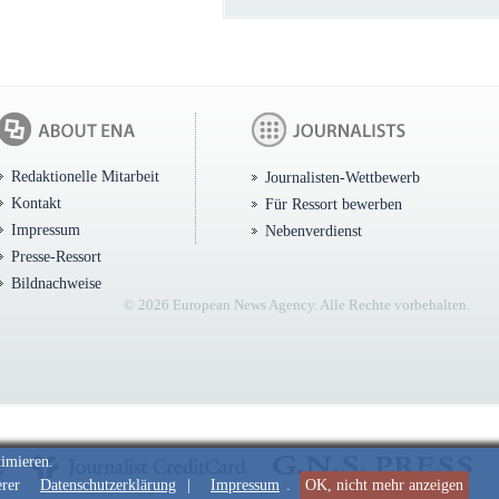
Redaktionelle Mitarbeit
Journalisten-Wettbewerb
Kontakt
Für Ressort bewerben
Impressum
Nebenverdienst
Presse-Ressort
Bildnachweise
© 2026 European News Agency. Alle Rechte vorbehalten.
timieren.
erer
Datenschutzerklärung
|
Impressum
.
OK, nicht mehr anzeigen