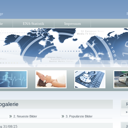
ge
ie
ENA-Statistik
Impressum
ogalerie
2. Neueste Bilder
3. Populärste Bilder
g 31/08/25