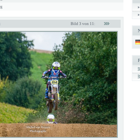
rg
t
Bild 3 von 11: