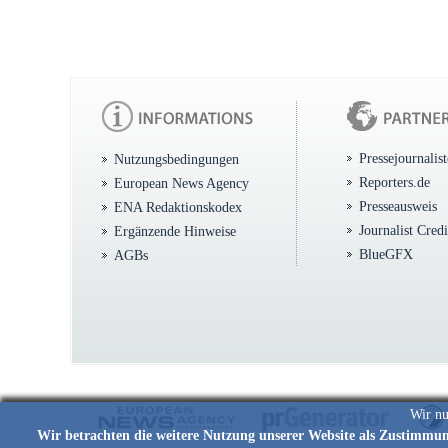
Pressejournalis
Nutzungsbedingungen
Reporters.de
European News Agency
Presseausweis
ENA Redaktionskodex
Journalist Cred
Ergänzende Hinweise
BlueGFX
AGBs
Wir nu
Wir betrachten die weitere Nutzung unserer Website als Zustimmu