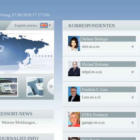
Freitag, 07.08.2026 17:57 Uhr
KORRESPONDENTEN
English articles:
Stefanie Bettinger
sbet.en-a.eu
Michael Hofmann
mhpd.en-a.eu
Friedrich S. Lenz
Lenz.en-a.ch
RESSORT-NEWS
DTKfr Perklitsch
Weitere Meldungen...
gamape.en-a.eu
JOURNALIST-INFO