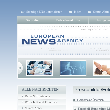
Ständige ENA-Journalisten
Index
Status-Abfra
Startseite
Redaktions-Login
Fotogaler
Pressebilder/Fot
ALLE NACHRICHTEN
Reise & Tourismus
1. Allgemeine Übersicht
Wirtschaft und Finanzen
Mixed News
Faustball-Bundesliga 