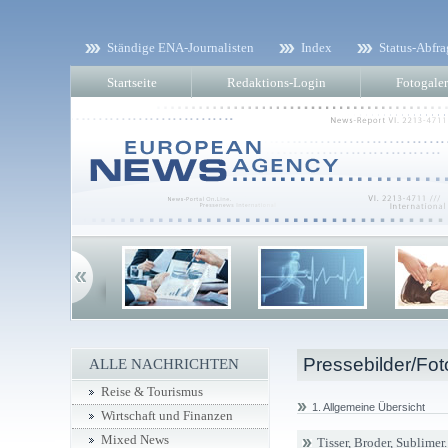
Ständige ENA-Journalisten
Index
Status-Abfra
Startseite
Redaktions-Login
Fotogaler
Pressebilder/Fot
ALLE NACHRICHTEN
Reise & Tourismus
1. Allgemeine Übersicht
Wirtschaft und Finanzen
Mixed News
Tisser, Broder, Sublime