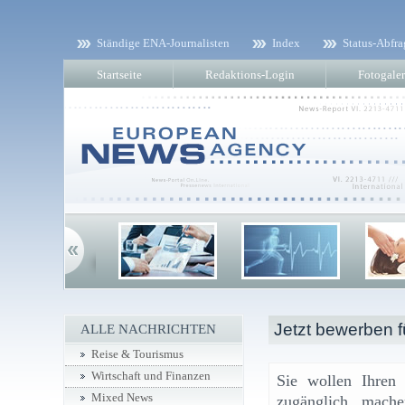
Ständige ENA-Journalisten
Index
Status-Abfra
Startseite
Redaktions-Login
Fotogaler
Jetzt bewerben 
ALLE NACHRICHTEN
Reise & Tourismus
Wirtschaft und Finanzen
Sie wollen Ihren 
Mixed News
zugänglich mache