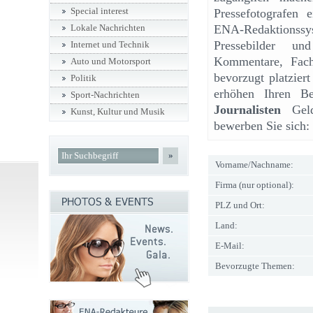
Special interest
Pressefotografen 
ENA-Redaktionss
Lokale Nachrichten
Pressebilder und
Internet und Technik
Kommentare, Fach
Auto und Motorsport
bevorzugt platzier
Politik
erhöhen Ihren Be
Sport-Nachrichten
Journalisten
Geld
Kunst, Kultur und Musik
bewerben Sie sich:
»
Vorname/Nachname:
Firma (nur optional):
PLZ und Ort:
Land:
E-Mail:
Bevorzugte Themen: