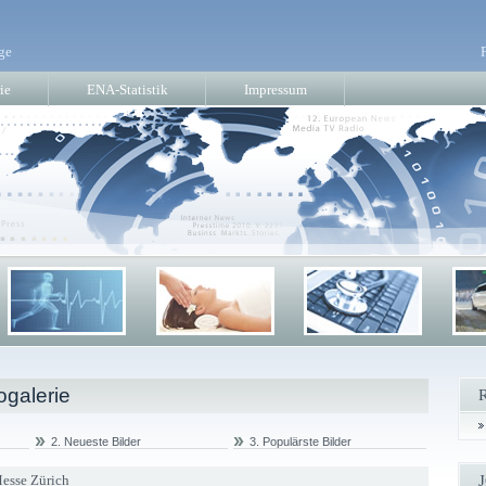
ge
ie
ENA-Statistik
Impressum
ogalerie
2. Neueste Bilder
3. Populärste Bilder
esse Zürich