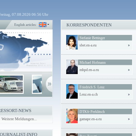
Freitag, 07.08.2026 06:56 Uhr
KORRESPONDENTEN
English articles:
Stefanie Bettinger
sbet.en-a.eu
Michael Hofmann
mhpd.en-a.eu
Friedrich S. Lenz
Lenz.en-a.ch
RESSORT-NEWS
DTKfr Perklitsch
Weitere Meldungen...
gamape.en-a.eu
JOURNALIST-INFO