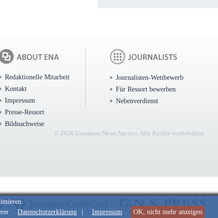
Redaktionelle Mitarbeit
Journalisten-Wettbewerb
Kontakt
Für Ressort bewerben
Impressum
Nebenverdienst
Presse-Ressort
Bildnachweise
© 2026 European News Agency. Alle Rechte vorbehalten.
timieren.
erer
Datenschutzerklärung
|
Impressum
.
OK, nicht mehr anzeigen