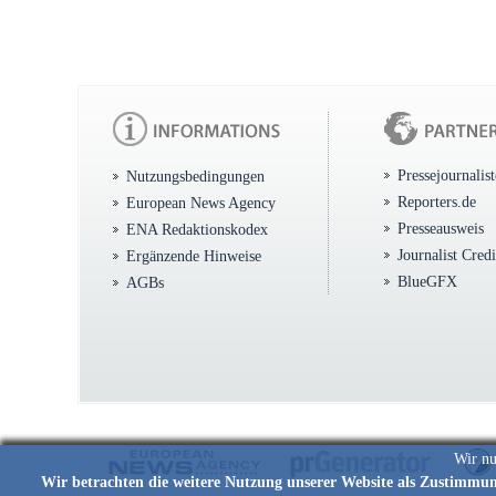
Pressejournalis
Nutzungsbedingungen
Reporters.de
European News Agency
Presseausweis
ENA Redaktionskodex
Journalist Cred
Ergänzende Hinweise
BlueGFX
AGBs
Wir nu
Wir betrachten die weitere Nutzung unserer Website als Zustimmu