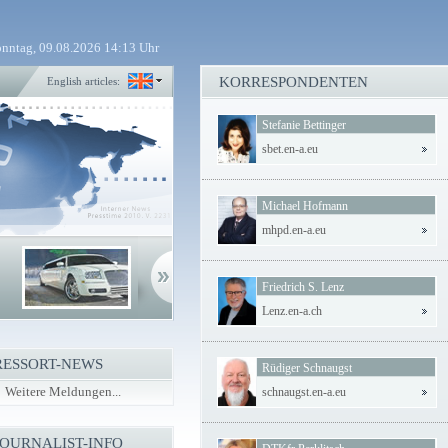
nntag, 09.08.2026 14:13 Uhr
KORRESPONDENTEN
English articles:
Stefanie Bettinger
sbet.en-a.eu
Michael Hofmann
mhpd.en-a.eu
Friedrich S. Lenz
Lenz.en-a.ch
RESSORT-NEWS
Rüdiger Schnaugst
Weitere Meldungen...
schnaugst.en-a.eu
JOURNALIST-INFO