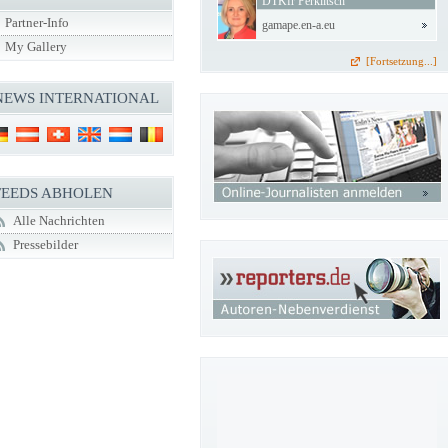
DTKfr Perklitsch
Partner-Info
gamape.en-a.eu
My Gallery
[Fortsetzung...]
NEWS INTERNATIONAL
FEEDS ABHOLEN
Alle Nachrichten
Pressebilder