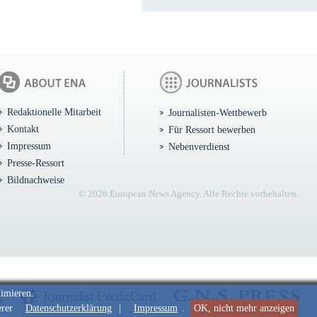
Redaktionelle Mitarbeit
Journalisten-Wettbewerb
Kontakt
Für Ressort bewerben
Impressum
Nebenverdienst
Presse-Ressort
Bildnachweise
© 2026 European News Agency. Alle Rechte vorbehalten.
timieren.
erer
Datenschutzerklärung
|
Impressum
.
OK, nicht mehr anzeigen