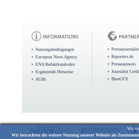
Pressejournalis
Nutzungsbedingungen
Reporters.de
European News Agency
Presseausweis
ENA Redaktionskodex
Journalist Cred
Ergänzende Hinweise
BlueGFX
AGBs
Wir nu
Wir betrachten die weitere Nutzung unserer Website als Zustimmu