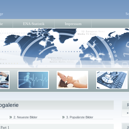
ge
So
ie
ENA-Statistik
Impressum
ogalerie
2. Neueste Bilder
3. Populärste Bilder
Part 1