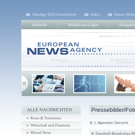
Ständige ENA-Journalisten
Index
Status-Abfra
Startseite
Redaktions-Login
Fotogaler
Pressebilder/Fot
ALLE NACHRICHTEN
Reise & Tourismus
1. Allgemeine Übersicht
Wirtschaft und Finanzen
Mixed News
Faustball-Bundesliga 