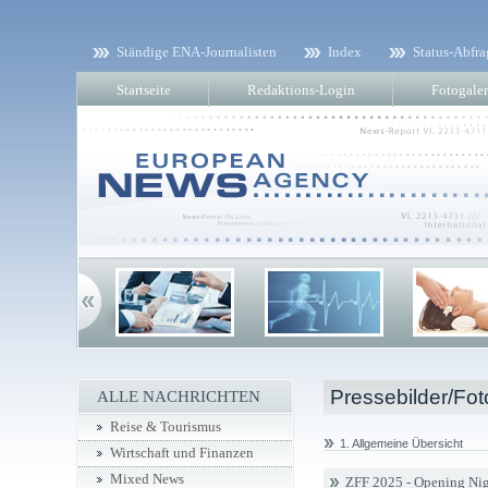
Ständige ENA-Journalisten
Index
Status-Abfra
Startseite
Redaktions-Login
Fotogaler
Pressebilder/Fot
ALLE NACHRICHTEN
Reise & Tourismus
1. Allgemeine Übersicht
Wirtschaft und Finanzen
Mixed News
ZFF 2025 - Opening Nig