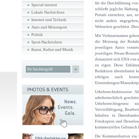
für die Durchführung von
Special interest
schließt jegliche Haftung
Lokale Nachrichten
Portals entstehen, aus, s
Internet und Technik
nicht anders angegebe
Webseiten geschützt. Dies
Auto und Motorsport
Politik
Mit Verfassernamen geken
die Meinung der Redakt
Sport-Nachrichten
jeweiligen Autor verant
Kunst, Kultur und Musik
jeweiligen Presse-Ressor
distanziert sich ENA von a
zu eigen. Diese Erkläru
»
Redaktion übernehmen kei
erfolgen nach best
Einsendungen/Manuskript
Urheberechtshinweise: Al
urheberrechtlich geschütz
Urheberrechtsgesetz 
Vervielfältigung, Bearbe
Inhalten in Datenbank
Fotokopien und Downloads
kommerziellen Gebrauch h
Die Kommunikation via E