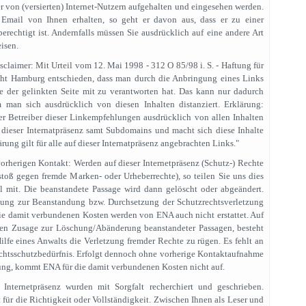
 von (versierten) Internet-Nutzern aufgehalten und eingesehen werden.
e Email von Ihnen erhalten, so geht er davon aus, dass er zu einer
rechtigt ist. Andernfalls müssen Sie ausdrücklich auf eine andere Art
isen.
sclaimer: Mit Urteil vom 12. Mai 1998 - 312 O 85/98 i. S. - Haftung für
cht Hamburg entschieden, dass man durch die Anbringung eines Links
te der gelinkten Seite mit zu verantworten hat. Das kann nur dadurch
 man sich ausdrücklich von diesen Inhalten distanziert. Erklärung:
der Betreiber dieser Linkempfehlungen ausdrücklich von allen Inhalten
f dieser Internatpräsenz samt Subdomains und macht sich diese Inhalte
ärung gilt für alle auf dieser Internatpräsenz angebrachten Links."
herigen Kontakt: Werden auf dieser Internetpräsenz (Schutz-) Rechte
erstoß gegen fremde Marken- oder Urheberrechte), so teilen Sie uns dies
 mit. Die beanstandete Passage wird dann gelöscht oder abgeändert.
ung zur Beanstandung bzw. Durchsetzung der Schutzrechtsverletzung
ie damit verbundenen Kosten werden von ENA auch nicht erstattet. Auf
en Zusage zur Löschung/Abänderung beanstandeter Passagen, besteht
ilfe eines Anwalts die Verletzung fremder Rechte zu rügen. Es fehlt an
htsschutzbedürfnis. Erfolgt dennoch ohne vorherige Kontaktaufnahme
ng, kommt ENA für die damit verbundenen Kosten nicht auf.
 Internetpräsenz wurden mit Sorgfalt recherchiert und geschrieben.
für die Richtigkeit oder Vollständigkeit. Zwischen Ihnen als Leser und