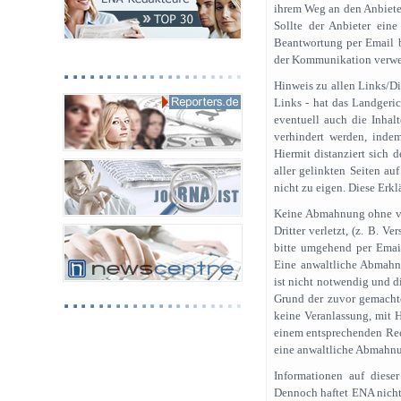
ihrem Weg an den Anbieter
Sollte der Anbieter ein
Beantwortung per Email be
der Kommunikation verwe
Hinweis zu allen Links/Di
Links - hat das Landgeri
eventuell auch die Inhal
verhindert werden, indem
Hiermit distanziert sich 
aller gelinkten Seiten au
nicht zu eigen. Diese Erkl
Keine Abmahnung ohne vor
Dritter verletzt, (z. B. V
bitte umgehend per Email
Eine anwaltliche Abmahn
ist nicht notwendig und d
Grund der zuvor gemacht
keine Veranlassung, mit H
einem entsprechenden Rec
eine anwaltliche Abmahnu
Informationen auf dieser
Dennoch haftet ENA nicht 