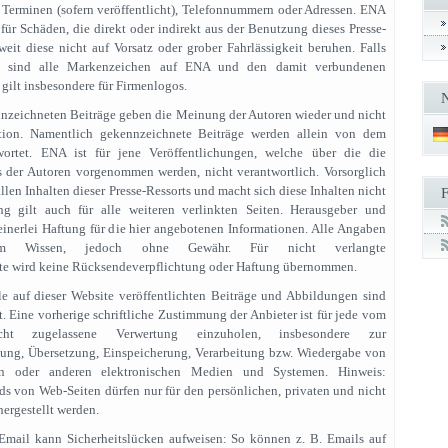
 Terminen (sofern veröffentlicht), Telefonnummern oder Adressen. ENA
 für Schäden, die direkt oder indirekt aus der Benutzung dieses Presse-
oweit diese nicht auf Vorsatz oder grober Fahrlässigkeit beruhen. Falls
n, sind alle Markenzeichen auf ENA und den damit verbundenen
 gilt insbesondere für Firmenlogos.
nzeichneten Beiträge geben die Meinung der Autoren wieder und nicht
ion. Namentlich gekennzeichnete Beiträge werden allein von dem
wortet. ENA ist für jene Veröffentlichungen, welche über die die
ts der Autoren vorgenommen werden, nicht verantwortlich. Vorsorglich
llen Inhalten dieser Presse-Ressorts und macht sich diese Inhalten nicht
ng gilt auch für alle weiteren verlinkten Seiten. Herausgeber und
nerlei Haftung für die hier angebotenen Informationen. Alle Angaben
em Wissen, jedoch ohne Gewähr. Für nicht verlangte
e wird keine Rücksendeverpflichtung oder Haftung übernommen.
le auf dieser Website veröffentlichten Beiträge und Abbildungen sind
t. Eine vorherige schriftliche Zustimmung der Anbieter ist für jede vom
nicht zugelassene Verwertung einzuholen, insbesondere zur
itung, Übersetzung, Einspeicherung, Verarbeitung bzw. Wiedergabe von
en oder anderen elektronischen Medien und Systemen. Hinweis:
 von Web-Seiten dürfen nur für den persönlichen, privaten und nicht
ergestellt werden.
mail kann Sicherheitslücken aufweisen: So können z. B. Emails auf