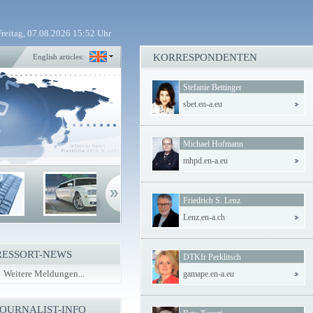
Freitag, 07.08.2026 15:52 Uhr
KORRESPONDENTEN
English articles:
Stefanie Bettinger
sbet.en-a.eu
Michael Hofmann
mhpd.en-a.eu
Friedrich S. Lenz
Lenz.en-a.ch
RESSORT-NEWS
DTKfr Perklitsch
Weitere Meldungen...
gamape.en-a.eu
JOURNALIST-INFO