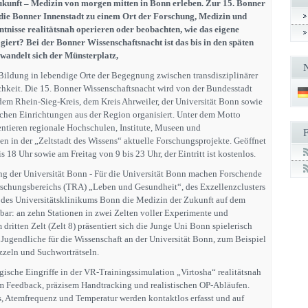
kunft – Medizin von morgen mitten in Bonn erleben. Zur 15. Bonner
die Bonner Innenstadt zu einem Ort der Forschung, Medizin und
tnisse realitätsnah operieren oder beobachten, wie das eigene
iert? Bei der Bonner Wissenschaftsnacht ist das bis in den späten
andelt sich der Münsterplatz,
Bildung in lebendige Orte der Begegnung zwischen transdisziplinärer
chkeit. Die 15. Bonner Wissenschaftsnacht wird von der Bundesstadt
em Rhein-Sieg-Kreis, dem Kreis Ahrweiler, der Universität Bonn sowie
ichen Einrichtungen aus der Region organisiert. Unter dem Motto
ntieren regionale Hochschulen, Institute, Museen und
en in der „Zeltstadt des Wissens“ aktuelle Forschungsprojekte. Geöffnet
s 18 Uhr sowie am Freitag von 9 bis 23 Uhr, der Eintritt ist kostenlos.
ung der Universität Bonn - Für die Universität Bonn machen Forschende
rschungsbereichs (TRA) „Leben und Gesundheit“, des Exzellenzclusters
es Universitätsklinikums Bonn die Medizin der Zukunft auf dem
bbar: an zehn Stationen in zwei Zelten voller Experimente und
dritten Zelt (Zelt 8) präsentiert sich die Junge Uni Bonn spielerisch
 Jugendliche für die Wissenschaft an der Universität Bonn, zum Beispiel
zzeln und Suchworträtseln.
urgische Eingriffe in der VR-Trainingssimulation „Virtosha“ realitätsnah
m Feedback, präzisem Handtracking und realistischen OP-Abläufen.
, Atemfrequenz und Temperatur werden kontaktlos erfasst und auf