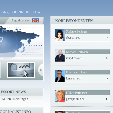
Freitag, 07.08.2026 07:57 Uhr
KORRESPONDENTEN
English articles:
Stefanie Bettinger
sbet.en-a.eu
Michael Hofmann
mhpd.en-a.eu
Friedrich S. Lenz
Lenz.en-a.ch
RESSORT-NEWS
DTKfr Perklitsch
Weitere Meldungen...
gamape.en-a.eu
JOURNALIST-INFO