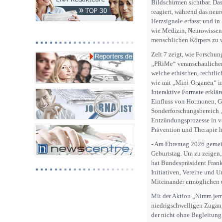
Bildschirmen sichtbar. Das
reagiert, während das ne
Herzsignale erfasst und i
wie Medizin, Neurowissen
menschlichen Körpers zu v
Zelt 7 zeigt, wie Forsch
„PRiMe“ veranschaulichen
welche ethischen, rechtli
wie mit „Mini-Organen“ im
Interaktive Formate erklä
Einfluss von Hormonen, G
Sonderforschungsbereich 
Entzündungsprozesse in v
Prävention und Therapie h
- Am Ehrentag 2026 gemein
Geburtstag. Um zu zeigen,
hat Bundespräsident Fran
Initiativen, Vereine und U
Miteinander ermöglichen 
Mit der Aktion „Nimm jema
niedrigschwelligen Zugang
der nicht ohne Begleitung