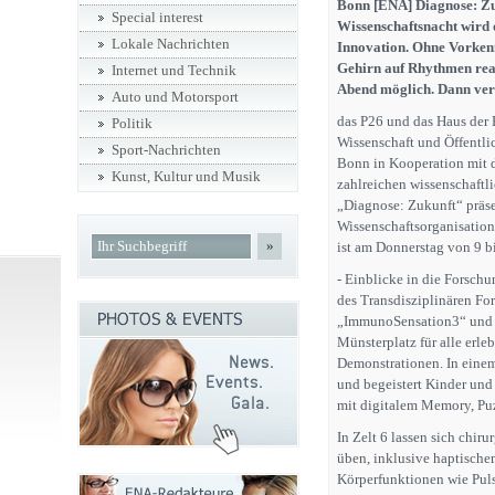
Bonn [ENA] Diagnose: Zu
Special interest
Wissenschaftsnacht wird 
Lokale Nachrichten
Innovation. Ohne Vorkenn
Gehirn auf Rhythmen reag
Internet und Technik
Abend möglich. Dann verw
Auto und Motorsport
das P26 und das Haus der 
Politik
Wissenschaft und Öffentli
Sport-Nachrichten
Bonn in Kooperation mit d
Kunst, Kultur und Musik
zahlreichen wissenschaftl
„Diagnose: Zukunft“ präse
Wissenschaftsorganisation
»
ist am Donnerstag von 9 bi
- Einblicke in die Forsch
des Transdisziplinären Fo
„ImmunoSensation3“ und d
Münsterplatz für alle erle
Demonstrationen. In einem 
und begeistert Kinder und
mit digitalem Memory, Pu
In Zelt 6 lassen sich chir
üben, inklusive haptische
Körperfunktionen wie Puls