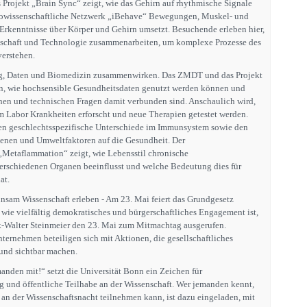
 Projekt „Brain Sync“ zeigt, wie das Gehirn auf rhythmische Signale
urowissenschaftliche Netzwerk „iBehave“ Bewegungen, Muskel- und
n Erkenntnisse über Körper und Gehirn umsetzt. Besuchende erleben hier,
schaft und Technologie zusammenarbeiten, um komplexe Prozesse des
erstehen.
ung, Daten und Biomedizin zusammenwirken. Das ZMDT und das Projekt
, wie hochsensible Gesundheitsdaten genutzt werden können und
chen und technischen Fragen damit verbunden sind. Anschaulich wird,
 Labor Krankheiten erforscht und neue Therapien getestet werden.
ren geschlechtsspezifische Unterschiede im Immunsystem sowie den
enen und Umweltfaktoren auf die Gesundheit. Der
„Metaflammation“ zeigt, wie Lebensstil chronische
erschiedenen Organen beeinflusst und welche Bedeutung dies für
at.
sam Wissenschaft erleben - Am 23. Mai feiert das Grundgesetz
 wie vielfältig demokratisches und bürgerschaftliches Engagement ist,
k-Walter Steinmeier den 23. Mai zum Mitmachtag ausgerufen.
nternehmen beteiligen sich mit Aktionen, die gesellschaftliches
und sichtbar machen.
nden mit!“ setzt die Universität Bonn ein Zeichen für
 und öffentliche Teilhabe an der Wissenschaft. Wer jemanden kennt,
 an der Wissenschaftsnacht teilnehmen kann, ist dazu eingeladen, mit