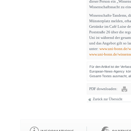
dieser Person ein „Wissen
Wissenschaftsnacht zu ein
Wissenschafts-Tandems, di
Münsterplatz melden, erha
Getränke im Café Luise de
Poststraße 26 über die reg
Uni ist während der gesam
und das Angebot gilt so la
unter:
www.uni-bonn.de/wi
www.uni-bonn.de/wissensc
Für den Artikel ist der Verfa
European-News-Agency könn
Gesamt-Textes ausmacht, als 
PDF downloaden:
Zurück zur Übersicht