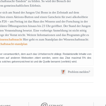
schaftsnacht-Tandem“ zu bilden. So wird der Besuch der
em gemeinschaftlichen Erlebnis.
e sich am Stand der Jungen Uni Bonn in der Zeltstadt auf dem
lten einen Aktions-Button und einen Gutschein für zwei alkoholfreie
s P26 – am Freitag ist das Haus des Wissens und der Forschung in der
ulären Öffnungszeiten hinaus bis 23 Uhr geöffnet. Der Stand der Jungen
ten Veranstaltung besetzt. Eine vorherige Anmeldung ist nicht nötig
nge der Vorrat reicht. Weitere Informationen und das Programm gibt es
ssenschaftsnacht
Hier geht es zum Standplan der Wissenschaftsnacht:
haftsnacht-standplan
sser verantwortlich, dem auch das Urheberrecht obliegt. Redaktionelle Inhalte von
en auf anderen Webseiten zitiert werden, wenn das Zitat maximal 5% des
solches gekennzeichnet ist und die Quelle benannt (verlinkt) wird.
Problem melden?