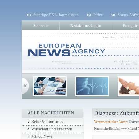
Ständige ENA-Journalisten
Index
Status-Abfra
Startseite
Redaktions-Login
Fotogaler
Diagnose: Zukunft 
ALLE NACHRICHTEN
Reise & Tourismus
Verantwortlicher Autor:
Univers
Nachricht/Bericht: +++ Mixed
Wirtschaft und Finanzen
Mixed News