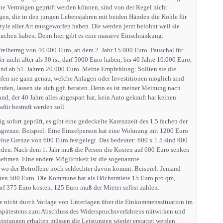
he Vermögen geprüft werden können, sind von der Regel nicht
nigen, die in den jungen Lebensjahren mit beiden Händen die Kohle für
style aller Art rausgeworfen haben. Die werden jetzt belohnt weil sie
auchen haben. Denn hier gibt es eine massive Einschränkung:
 Freibetrag von 40.000 Euro, ab dem 2. Jahr 15.000 Euro. Pauschal für
Wer nicht älter als 30 ist, darf 5000 Euro haben, bis 40 Jahre 10.000 Euro,
und ab 51. Jahren 20.000 Euro. Meine Empfehlung: Sollten sie die
üfen sie ganz genau, welche Anlagen oder Investitionen möglich sind
den, lassen sie sich ggf. beraten. Denn es ist meiner Meinung nach
nd, der 40 Jahre alles abgespart hat, kein Auto gekauft hat keinen
für bestraft werden soll.
sofort geprüft, es gibt eine gedeckelte Karenzzeit des 1.5 fachen der
sgrenze. Beispiel: Eine Einzelperson hat eine Wohnung mit 1200 Euro
ne Grenze von 600 Euro festgelegt. Das bedeutet: 600 x 1.5 sind 900
den. Nach dem 1. Jahr muß die Person die Kosten auf 600 Euro senken
nehmen. Eine andere Möglichkeit ist die sogenannte
 wo der Betroffene noch schlechter davon kommt. Beispiel: Jemand
ten 500 Euro. Die Kommune hat als Höchstmiete 15 Euro pro qm,
f 375 Euro kosten. 125 Euro muß der Mieter selbst zahlen.
e nicht durch Vorlage von Unterlagen über die Einkommenssituation im
 spätestens zum Abschluss des Widerspruchsverfahrens mitwirken und
eistungen erhalten müssen die Leistungen wieder erstattet werden.