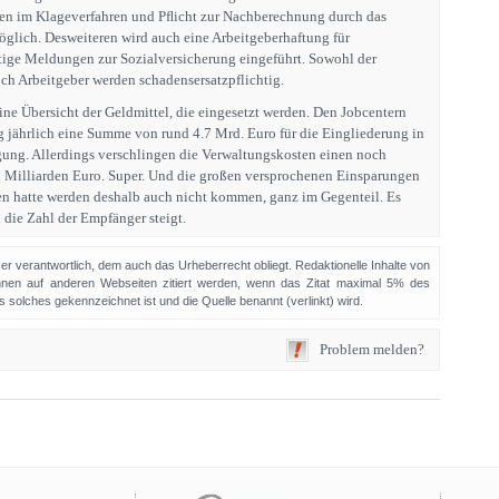
en im Klageverfahren und Pﬂicht zur Nachberechnung durch das
möglich. Desweiteren wird auch eine Arbeitgeberhaftung für
tige Meldungen zur Sozialversicherung eingeführt. Sowohl der
ch Arbeitgeber werden schadensersatzpflichtig.
ne Übersicht der Geldmittel, die eingesetzt werden. Den Jobcentern
g jährlich eine Summe von rund 4.7 Mrd. Euro für die Eingliederung in
gung. Allerdings verschlingen die Verwaltungskosten einen noch
 Milliarden Euro. Super. Und die großen versprochenen Einsparungen
en hatte werden deshalb auch nicht kommen, ganz im Gegenteil. Es
die Zahl der Empfänger steigt.
sser verantwortlich, dem auch das Urheberrecht obliegt. Redaktionelle Inhalte von
en auf anderen Webseiten zitiert werden, wenn das Zitat maximal 5% des
solches gekennzeichnet ist und die Quelle benannt (verlinkt) wird.
Problem melden?