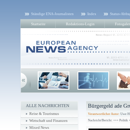
Ständige ENA-Journalisten
Index
Status-Abfra
Startseite
Redaktions-Login
Fotogaler
Bürgergeld ade Gr
ALLE NACHRICHTEN
Reise & Tourismus
Verantwortlicher Autor:
Uwe Hi
Nachricht/Bericht: +++ Politik 
Wirtschaft und Finanzen
Mixed News