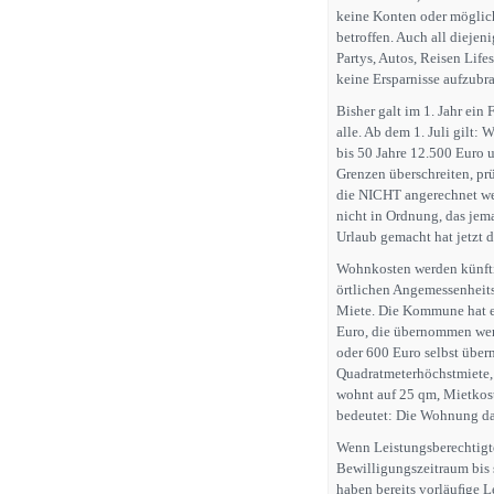
keine Konten oder möglic
betroffen. Auch all dieje
Partys, Autos, Reisen Life
keine Ersparnisse aufzubr
Bisher galt im 1. Jahr ein
alle. Ab dem 1. Juli gilt: 
bis 50 Jahre 12.500 Euro 
Grenzen überschreiten, pr
die NICHT angerechnet wer
nicht in Ordnung, das jema
Urlaub gemacht hat jetzt da
Wohnkosten werden künftig 
örtlichen Angemessenheit
Miete. Die Kommune hat ei
Euro, die übernommen wer
oder 600 Euro selbst über
Quadratmeterhöchstmiete,
wohnt auf 25 qm, Mietkos
bedeutet: Die Wohnung dar
Wenn Leistungsberechtigt
Bewilligungszeitraum bis
haben bereits vorläuﬁge L