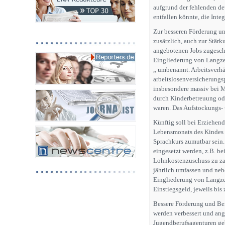
aufgrund der fehlenden de
entfallen könnte, die Inte
Zur besseren Förderung un
zusätzlich, auch zur Stär
angebotenen Jobs zugeschn
Eingliederung von Langzei
„ umbenannt. Arbeitsverh
arbeitslosenversicherungsp
insbesondere massiv bei Mi
durch Kinderbetreuung ode
waren. Das Aufstockungs-
Künftig soll bei Erziehend
Lebensmonats des Kindes 
Sprachkurs zumutbar sein. 
eingesetzt werden, z.B. be
Lohnkostenzuschuss zu zah
jährlich umfassen und neb
Eingliederung von Langze
Einstiegsgeld, jeweils bis
Bessere Förderung und Be
werden verbessert und ang
Jugendberufsagenturen geb