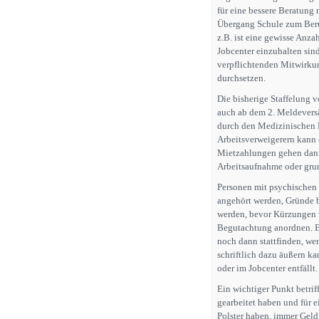
für eine bessere Beratung
Übergang Schule zum Beru
z.B. ist eine gewisse An
Jobcenter einzuhalten sind
verpflichtenden Mitwirku
durchsetzen.
Die bisherige Staffelung v
auch ab dem 2. Meldevers
durch den Medizinischen D
Arbeitsverweigerern kann
Mietzahlungen gehen dann 
Arbeitsaufnahme oder grund
Personen mit psychischen
angehört werden, Gründe 
werden, bevor Kürzungen 
Begutachtung anordnen. Be
noch dann stattfinden, wen
schriftlich dazu äußern k
oder im Jobcenter entfällt.
Ein wichtiger Punkt betrif
gearbeitet haben und für ei
Polster haben, immer Geld