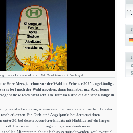
ürgern der Lebenslauf aus Bild: Gerd Altmann / Pixabay.de
atte Herr Merz ja schon vor der Wahl im Februar 2025 angekündigt,
as ja sofort nach der Wahl angehen, dann kam aber nix. Aber keine
esagt hatte wird es nicht sein. Die Dummen sind die die schon lange in
l genau alle Punkte an, wie sie verändert werden und wer letztlich der
 rasch erkennen. Ein Dreh- und Angelpunkt bei der verstärkten
 unter 30, bei denen besonderer Einsatz mit Hinblick auf ein langes
n soll. Hierbei sollen allerdings Integrationshindernisse
. es sollen Migranten nicht einfach so vermittelt werden, weil eventuell