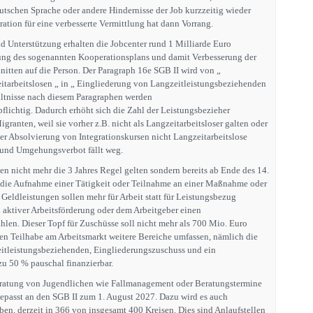
utschen Sprache oder andere Hindernisse der Job kurzzeitig wieder
gration für eine verbesserte Vermittlung hat dann Vorrang.
d Unterstützung erhalten die Jobcenter rund 1 Milliarde Euro
kung des sogenannten Kooperationsplans und damit Verbesserung der
itten auf die Person. Der Paragraph 16e SGB II wird von „
tarbeitslosen „ in „ Eingliederung von Langzeitleistungsbeziehenden
ältnisse nach diesem Paragraphen werden
flichtig. Dadurch erhöht sich die Zahl der Leistungsbezieher
granten, weil sie vorher z.B. nicht als Langzeitarbeitsloser galten oder
r Absolvierung von Integrationskursen nicht Langzeitarbeitslose
 und Umgehungsverbot fällt weg.
en nicht mehr die 3 Jahres Regel gelten sondern bereits ab Ende des 14.
die Aufnahme einer Tätigkeit oder Teilnahme an einer Maßnahme oder
Geldleistungen sollen mehr für Arbeit statt für Leistungsbezug
i aktiver Arbeitsförderung oder dem Arbeitgeber einen
len. Dieser Topf für Zuschüsse soll nicht mehr als 700 Mio. Euro
en Teilhabe am Arbeitsmarkt weitere Bereiche umfassen, nämlich die
itleistungsbeziehenden, Eingliederungszuschuss und ein
 zu 50 % pauschal finanzierbar.
ratung von Jugendlichen wie Fallmanagement oder Beratungstermine
epasst an den SGB II zum 1. August 2027. Dazu wird es auch
en, derzeit in 366 von insgesamt 400 Kreisen. Dies sind Anlaufstellen