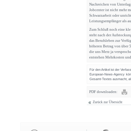
Nachreichen von Unterlag
Jobcenter ist nicht mehr 
Schwarzarbeit oder unrich
Leistungsempfänger als au
Zum Schluß noch eine klei
steht nach der Aufstockun
das Berufsleben zur Verfü
höheren Betrag von über 5
die uns Merz ja versproch
entstehen Mehrkosten und 
Für den Artikel ist der Verfa
European-News-Agency könn
Gesamt-Textes ausmacht, als 
PDF downloaden:
Zurück zur Übersicht