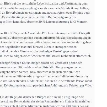
 mit Blick auf die persönliche Lebenssituation und Abstimmung vom
f. Grundsicherungsempfänger werden zu mehr Mitarbeit angehalten,
zahl an Bewerbungen zu erbringen und nachzuweisen oder Termine beim
. Das Schlichtungsverfahren entfällt. Bei Verweigerung der
ngspflicht kann das Jobcenter 30 % Leistungskürzung für 3 Monate
on 10 – 30 % je nach Anzahl der Pflichtverletzungen entfällt. Dies gilt
äumnis. Jobcenter können zudem Arbeitsunfähigkeitsbescheinigungen
ienst der Krankenkassen prüfen lassen, wenn diese Anlass dazu geben.
 der Regelbedarf maximal für zwei Monate entzogen werden.
direkt an den Vermieter. Ein vorheriger Verstoß gegen eine
loses Kündigen eines Arbeitsverhältnisses ist nicht mehr erforderlich.
 nachgewiesenen Erkrankungen sollen bei Verstössen persönlich
besonders geprüft und dazu eine Härtefallprüfung vorgenommen
vorgenommen werden. Das Jobcenter kann auch eine ärztliche
i mehreren Pflichtverletzungen soll eine persönliche Anhörung nur
n das Jobcenter den Eindruck hat, das sich die betreffende Person nicht
ann. Der Automatismus zur persönlichen Anhörung am Telefon, per Video
ft in der Regel die deutschen Bürger, die brav und artig lange Zeit
ne spätere Rente, dafür, das sie im Rentenalter ein kleines finanzielles
 zurück gelegt haben. Migranten, insbesondere auch Ukrainer, wo gar