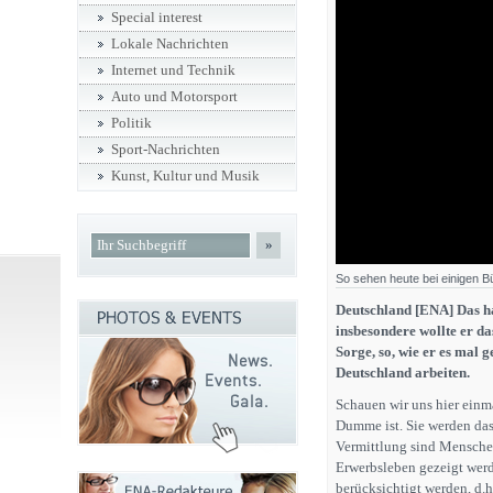
Special interest
Lokale Nachrichten
Internet und Technik
Auto und Motorsport
Politik
Sport-Nachrichten
Kunst, Kultur und Musik
»
So sehen heute bei einigen B
Deutschland [ENA] Das h
insbesondere wollte er d
Sorge, so, wie er es mal g
Deutschland arbeiten.
Schauen wir uns hier einma
Dumme ist. Sie werden das
Vermittlung sind Menschen
Erwerbsleben gezeigt werde
berücksichtigt werden, d.h