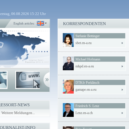
erstag, 06.08.2026 15:22 Uhr
KORRESPONDENTEN
English articles:
Stefanie Bettinger
sbet.en-a.eu
Michael Hofmann
mhpd.en-a.eu
DTKfr Perklitsch
gamape.en-a.eu
RESSORT-NEWS
Friedrich S. Lenz
Weitere Meldungen...
Lenz.en-a.ch
JOURNALIST-INFO