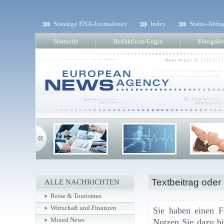
Ständige ENA-Journalisten
Index
Status-Abfra
Startseite
Redaktions-Login
Fotogaler
Textbeitrag oder
ALLE NACHRICHTEN
Reise & Tourismus
Wirtschaft und Finanzen
Sie haben einen F
Mixed News
Nutzen Sie dazu bi