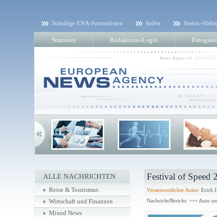
Ständige ENA-Journalisten
Index
Status-Abfra
Startseite
Redaktions-Login
Fotogaler
Festival of Speed 
ALLE NACHRICHTEN
Reise & Tourismus
Verantwortlicher Autor:
Erich 
Nachricht/Bericht: +++ Auto u
Wirtschaft und Finanzen
Mixed News