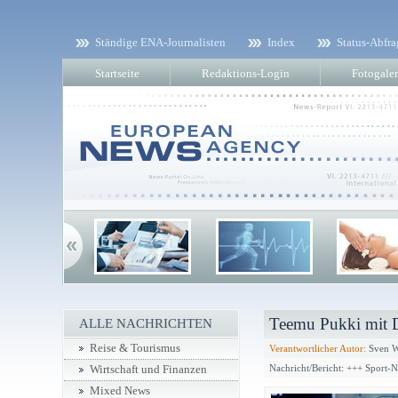
Ständige ENA-Journalisten
Index
Status-Abfra
Startseite
Redaktions-Login
Fotogaler
Teemu Pukki mit D
ALLE NACHRICHTEN
Reise & Tourismus
Verantwortlicher Autor:
Sven W
Nachricht/Bericht: +++ Sport-
Wirtschaft und Finanzen
Mixed News