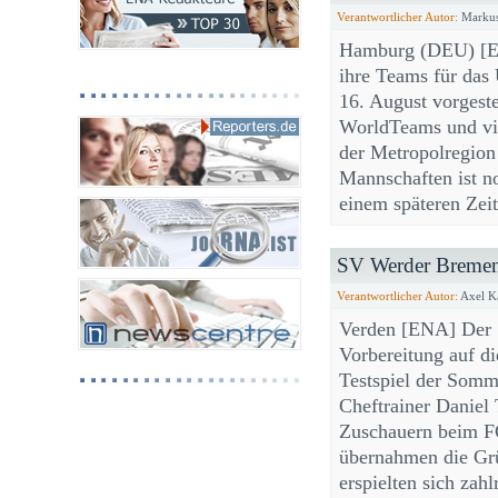
Verantwortlicher Autor:
Markus
Hamburg (DEU) [E
ihre Teams für das
16. August vorgeste
WorldTeams und vi
der Metropolregion
Mannschaften ist n
einem späteren Zei
SV Werder Bremen s
Verantwortlicher Autor:
Axel K
Verden [ENA] Der S
Vorbereitung auf di
Testspiel der Somm
Cheftrainer Daniel
Zuschauern beim FC
übernahmen die Grü
erspielten sich za